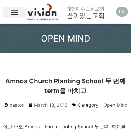
EN
OPEN MIND
Amnos Church Planting School 두 번째
term을 마치고
pastor
March 13, 2016
Category -
Open Mind
이번 주로 Amnos Church Planting School 두 번째 학기를