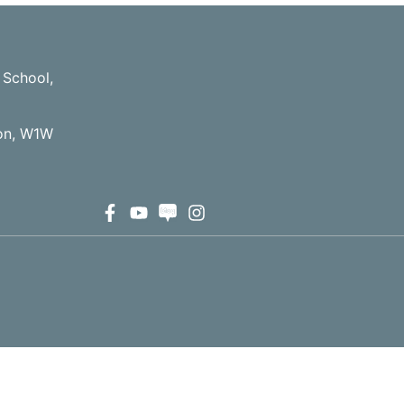
 School,
don, W1W