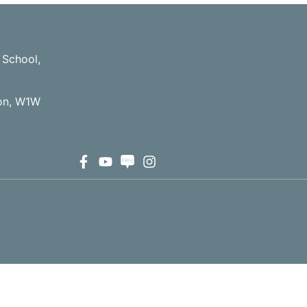
 School,
don, W1W