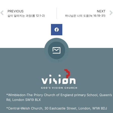
PREVIOUS
NEXT
삶이 달라지는 과정(롬 12:1-2)
하나님은 나의 도움(눅 16:19-31)
*Wimbledon-The Priory Church of England primary School, Queen’s
Rd, London SW19 8LX
*Central-Welsh Church, 30 Eastcastle Street, London, W1W 8DJ