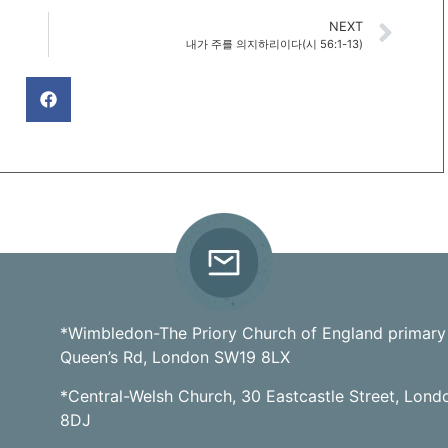
NEXT
내가 주를 의지하리이다(시 56:1-13)
*Wimbledon-The Priory Church of England primary
Queen’s Rd, London SW19 8LX
*Central-Welsh Church, 30 Eastcastle Street, Lon
8DJ