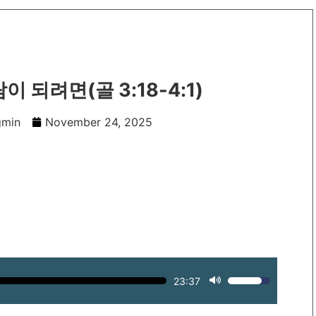
 되려면(골 3:18-4:1)
gmin
November 24, 2025
23:37
Use
Up/Down