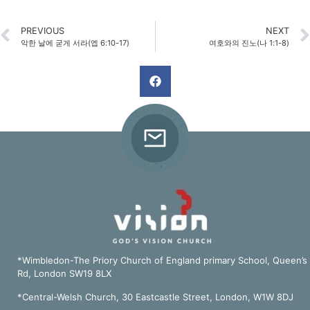
PREVIOUS
NEXT
악한 날에 굳게 서라(엡 6:10-17)
여호와의 진노(나 1:1-8)
*Wimbledon-The Priory Church of England primary School, Queen’s
Rd, London SW19 8LX
*Central-Welsh Church, 30 Eastcastle Street, London, W1W 8DJ