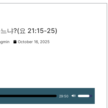
냐?(요 21:15-25)
ngmin
October 16, 2025
29:50
Use
Up/Down