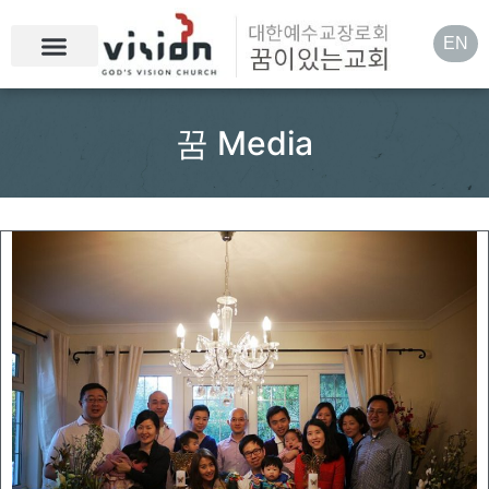
EN
꿈 Media