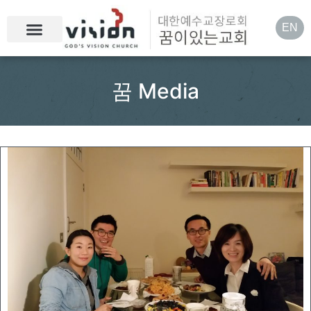
EN
꿈 Media