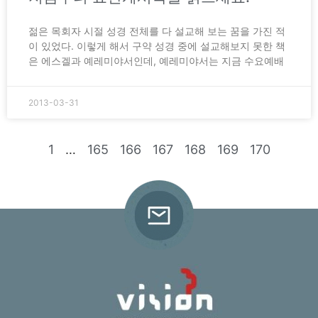
젊은 목회자 시절 성경 전체를 다 설교해 보는 꿈을 가진 적
이 있었다. 이렇게 해서 구약 성경 중에 설교해보지 못한 책
은 에스겔과 예레미야서인데, 예레미야서는 지금 수요예배
2013-03-31
1
…
165
166
167
168
169
170