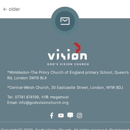
←
older
*Wimbledon-The Priory Church of England primary School, Queen’s
Rd, London SW19 8LX
*Central-Welsh Church, 30 Eastcastle Street, London, W1W 8DJ
Tel. 07741 874199, 카톡 megamust
Email:
info@godsvisionchurch.org
Copyrightⓒ 2020, God’s Vision Church. All rights reserved. Registered