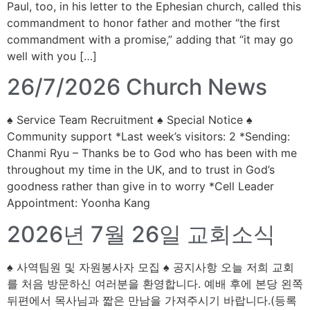
Paul, too, in his letter to the Ephesian church, called this
commandment to honor father and mother “the first
commandment with a promise,” adding that “it may go
well with you […]
26/7/2026 Church News
♠ Service Team Recruitment ♠ Special Notice ♠
Community support *Last week’s visitors: 2 *Sending:
Chanmi Ryu – Thanks be to God who has been with me
throughout my time in the UK, and to trust in God’s
goodness rather than give in to worry *Cell Leader
Appointment: Yoonha Kang
2026년 7월 26일 교회소식
♠ 사역팀원 및 자원봉사자 모집 ♠ 공지사항 오늘 저희 교회
를 처음 방문하신 여러분을 환영합니다. 예배 후에 본당 왼쪽
뒤편에서 목사님과 짧은 만남을 가져주시기 바랍니다.(등록